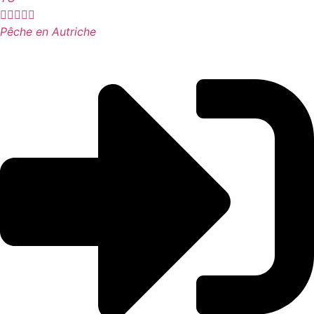





Pêche en Autriche