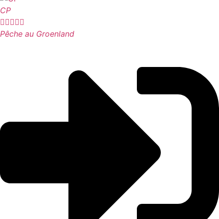
CP





Pêche au Groenland