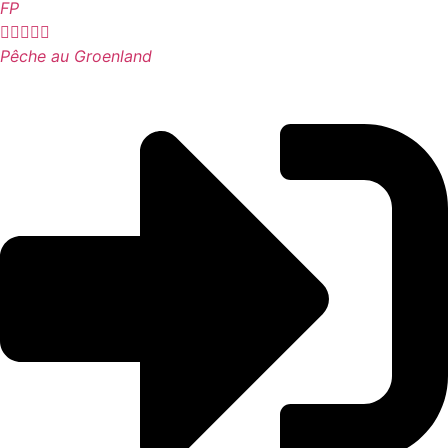
FP





Pêche au Groenland