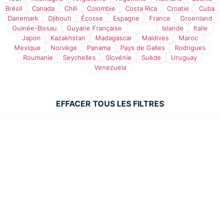
Brésil
Canada
Chili
Colombie
Costa Rica
Croatie
Cuba
Danemark
Djibouti
Écosse
Espagne
France
Groenland
Guinée-Bissau
Guyane Française
Irlande
Islande
Italie
Japon
Kazakhstan
Madagascar
Maldives
Maroc
Mexique
Norvège
Panama
Pays de Galles
Rodrigues
Roumanie
Seychelles
Slovénie
Suède
Uruguay
Venezuela
EFFACER TOUS LES FILTRES