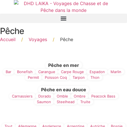
Panneau de gestion des cookies
Pêche
Accueil
/
Voyages
/
Pêche
Filtre par type de Pêche
Pêche en mer
Bar
Bonefish
Carangue
Carpe Rouge
Espadon
Marlin
Permit
Poisson Coq
Tarpon
Thon
Pêche en eau douce
Carnassiers
Dorado
Omble
Ombre
Peacock Bass
Saumon
Steelhead
Truite
Filtre par Pays
Tout
Allemagne
Angleterre
Argentine
Autriche
Bosnie