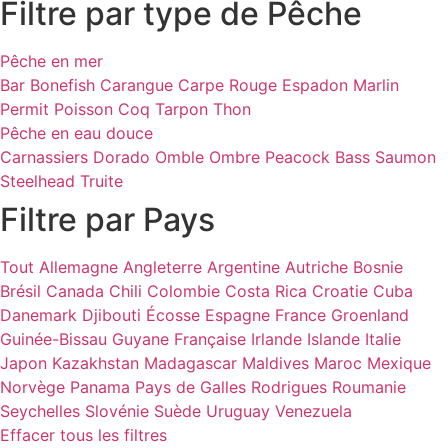
Filtre par type de Pêche
Pêche en mer
Bar
Bonefish
Carangue
Carpe Rouge
Espadon
Marlin
Permit
Poisson Coq
Tarpon
Thon
Pêche en eau douce
Carnassiers
Dorado
Omble
Ombre
Peacock Bass
Saumon
Steelhead
Truite
Filtre par Pays
Tout
Allemagne
Angleterre
Argentine
Autriche
Bosnie
Brésil
Canada
Chili
Colombie
Costa Rica
Croatie
Cuba
Danemark
Djibouti
Écosse
Espagne
France
Groenland
Guinée-Bissau
Guyane Française
Irlande
Islande
Italie
Japon
Kazakhstan
Madagascar
Maldives
Maroc
Mexique
Norvège
Panama
Pays de Galles
Rodrigues
Roumanie
Seychelles
Slovénie
Suède
Uruguay
Venezuela
Effacer tous les filtres