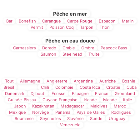
Pêche en mer
Bar
Bonefish
Carangue
Carpe Rouge
Espadon
Marlin
Permit
Poisson Coq
Tarpon
Thon
Pêche en eau douce
Carnassiers
Dorado
Omble
Ombre
Peacock Bass
Saumon
Steelhead
Truite
Filtre par Pays
Tout
Allemagne
Angleterre
Argentine
Autriche
Bosnie
Brésil
Canada
Chili
Colombie
Costa Rica
Croatie
Cuba
Danemark
Djibouti
Écosse
Espagne
France
Groenland
Guinée-Bissau
Guyane Française
Irlande
Islande
Italie
Japon
Kazakhstan
Madagascar
Maldives
Maroc
Mexique
Norvège
Panama
Pays de Galles
Rodrigues
Roumanie
Seychelles
Slovénie
Suède
Uruguay
Venezuela