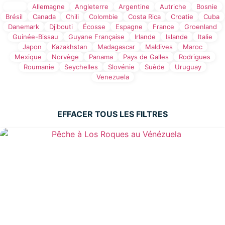
Tout
Allemagne
Angleterre
Argentine
Autriche
Bosnie
Brésil
Canada
Chili
Colombie
Costa Rica
Croatie
Cuba
Danemark
Djibouti
Écosse
Espagne
France
Groenland
Guinée-Bissau
Guyane Française
Irlande
Islande
Italie
Japon
Kazakhstan
Madagascar
Maldives
Maroc
Mexique
Norvège
Panama
Pays de Galles
Rodrigues
Roumanie
Seychelles
Slovénie
Suède
Uruguay
Venezuela
EFFACER TOUS LES FILTRES