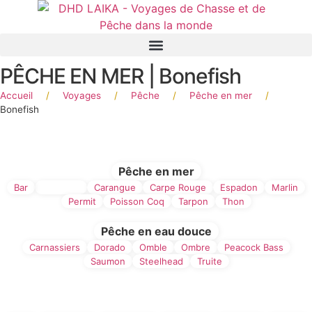
Panneau de gestion des cookies
PÊCHE EN MER | Bonefish
Accueil
/
Voyages
/
Pêche
/
Pêche en mer
/
Bonefish
Filtre par type de Pêche
Pêche en mer
Bar
Bonefish
Carangue
Carpe Rouge
Espadon
Marlin
Permit
Poisson Coq
Tarpon
Thon
Pêche en eau douce
Carnassiers
Dorado
Omble
Ombre
Peacock Bass
Saumon
Steelhead
Truite
Filtre par Pays