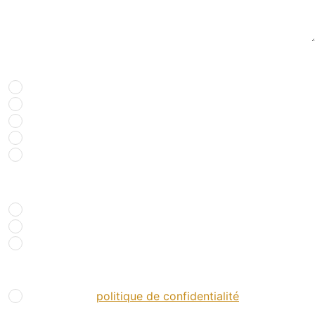
Comment nous avez-vous connu ?*
*
Recherche internet
Presse spécialisée
Bouche à oreille
Salons
Réseaux sociaux
Je souhaite recevoir
*
La newsletter chasse
La newsletter pêche
Ne pas recevoir
RGPD
*
J’accepte la
politique de confidentialité
.
*