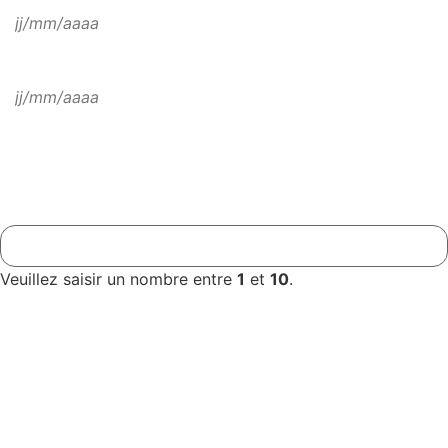
Date de retour souhaitée
Destination
*
Nombre de participants
*
Veuillez saisir un nombre entre
1
et
10
.
Nom
*
Prénom
*