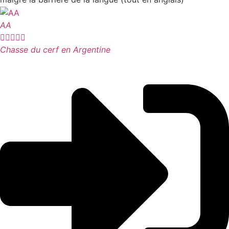
AA





Chasse du cerf en Argentine