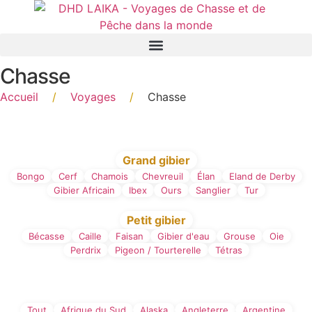
Panneau de gestion des cookies
Chasse
Accueil
/
Voyages
/
Chasse
Filtre par type de Chasse
Grand gibier
Bongo
Cerf
Chamois
Chevreuil
Élan
Eland de Derby
Gibier Africain
Ibex
Ours
Sanglier
Tur
Petit gibier
Bécasse
Caille
Faisan
Gibier d'eau
Grouse
Oie
Perdrix
Pigeon / Tourterelle
Tétras
Filtre par Pays
Tout
Afrique du Sud
Alaska
Angleterre
Argentine