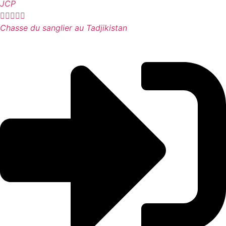
JCP





Chasse du sanglier au Tadjikistan