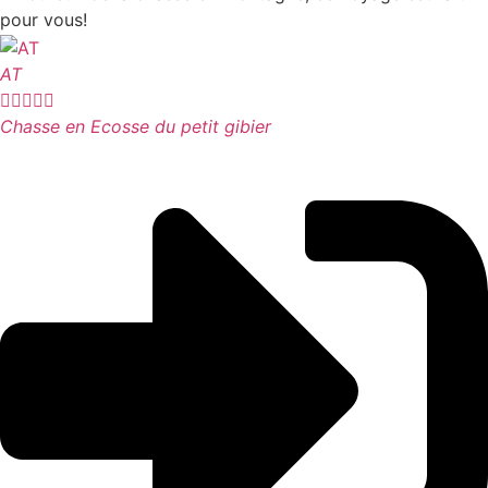
pour vous!
AT





Chasse en Ecosse du petit gibier