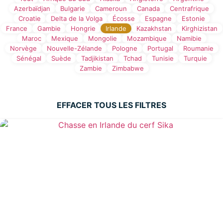
Azerbaïdjan
Bulgarie
Cameroun
Canada
Centrafrique
Croatie
Delta de la Volga
Écosse
Espagne
Estonie
France
Gambie
Hongrie
Irlande
Kazakhstan
Kirghizistan
Maroc
Mexique
Mongolie
Mozambique
Namibie
Norvège
Nouvelle-Zélande
Pologne
Portugal
Roumanie
Sénégal
Suède
Tadjikistan
Tchad
Tunisie
Turquie
Zambie
Zimbabwe
EFFACER TOUS LES FILTRES