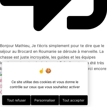
Bonjour Mathieu, Je t’écris simplement pour te dire que le
séjour au Brocard en Roumanie se déroule à merveille. La
chasse est juste incroyable, les guides et les équipes
locales sont au top Le lodge est 5 étoiles et on a été très
bien accueilli par le propriétaire et sa famille. Merci encore
BH
Ce site utilise des cookies et vous donne le





contrôle sur ceux que vous souhaitez activer
Chasse du petit gibier au Sénégal
Tout refuser
Personnaliser
Tout accepter