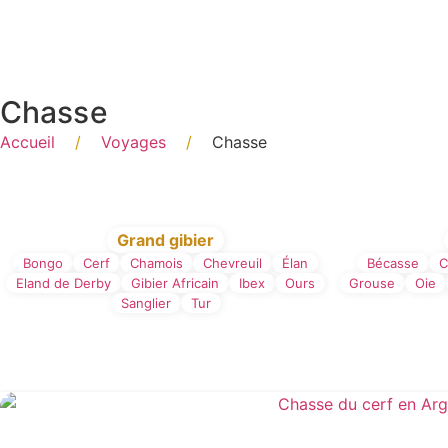
Panneau de gestion des cookies
Chasse
Accueil
/
Voyages
/
Chasse
Filtre par type de Chas
Grand gibier
Bongo
Cerf
Chamois
Chevreuil
Élan
Bécasse
C
Eland de Derby
Gibier Africain
Ibex
Ours
Grouse
Oie
Sanglier
Tur