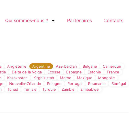
Qui sommes-nous ?
Partenaires
Contacts
Filtre par Pays
a
Angleterre
Argentine
Azerbaïdjan
Bulgarie
Cameroun
atie
Delta de la Volga
Écosse
Espagne
Estonie
France
e
Kazakhstan
Kirghizistan
Maroc
Mexique
Mongolie
ge
Nouvelle-Zélande
Pologne
Portugal
Roumanie
Sénégal
an
Tchad
Tunisie
Turquie
Zambie
Zimbabwe