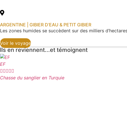
ARGENTINE | GIBIER D’EAU & PETIT GIBIER
Les zones humides se succèdent sur des milliers d’hectares
Voir le voyage
Ils en reviennent...et témoignent
EF





Chasse du sanglier en Turquie