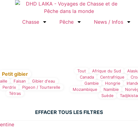
Chasse
Pêche
News / Infos
se
Tout
Afrique du Sud
Alask
Petit gibier
Canada
Centrafrique
Cro
aille
Faisan
Gibier d'eau
Gambie
Hongrie
Irland
Perdrix
Pigeon / Tourterelle
Mozambique
Namibie
Norvè
Tétras
Suède
Tadjikist
EFFACER TOUS LES FILTRES