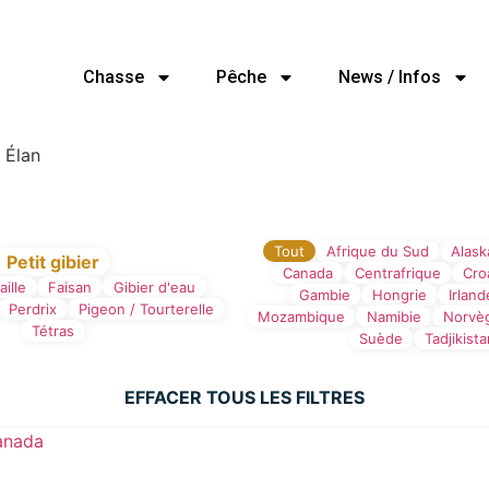
Chasse
Pêche
News / Infos
Élan
se
Tout
Afrique du Sud
Alask
Petit gibier
Canada
Centrafrique
Cro
aille
Faisan
Gibier d'eau
Gambie
Hongrie
Irland
Perdrix
Pigeon / Tourterelle
Mozambique
Namibie
Norvè
Tétras
Suède
Tadjikist
EFFACER TOUS LES FILTRES