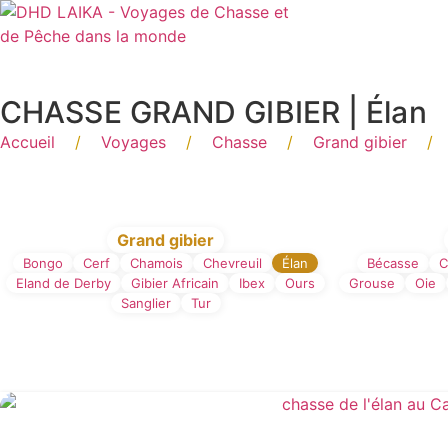
Panneau de gestion des cookies
CHASSE GRAND GIBIER | Élan
Accueil
/
Voyages
/
Chasse
/
Grand gibier
/
Filtre par type de Chas
Grand gibier
Bongo
Cerf
Chamois
Chevreuil
Élan
Bécasse
C
Eland de Derby
Gibier Africain
Ibex
Ours
Grouse
Oie
Sanglier
Tur