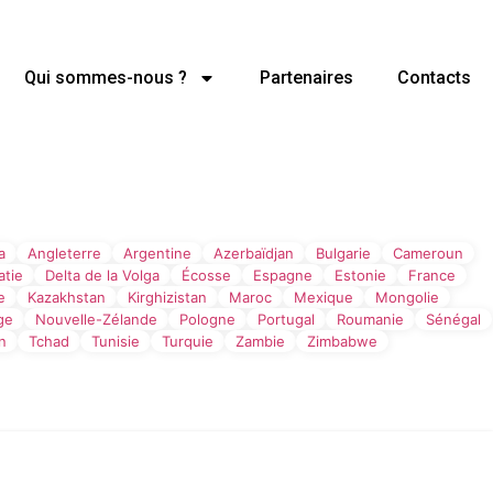
Qui sommes-nous ?
Partenaires
Contacts
Filtre par Pays
a
Angleterre
Argentine
Azerbaïdjan
Bulgarie
Cameroun
atie
Delta de la Volga
Écosse
Espagne
Estonie
France
e
Kazakhstan
Kirghizistan
Maroc
Mexique
Mongolie
ge
Nouvelle-Zélande
Pologne
Portugal
Roumanie
Sénégal
an
Tchad
Tunisie
Turquie
Zambie
Zimbabwe