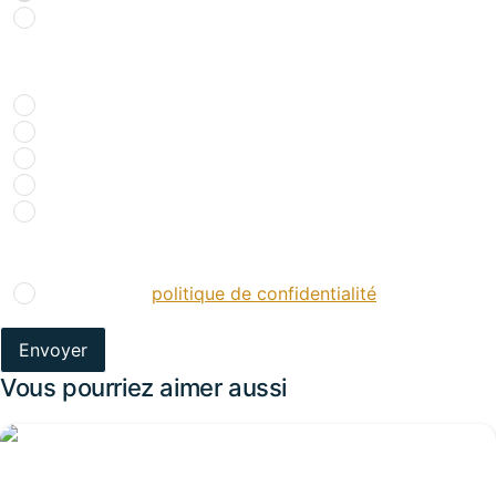
NON
Comment nous avez-vous connu ?
*
Recherche internet
Bouche à oreille
Réseaux sociaux
Presse spécialisée
Salons
RGPD
*
J’accepte la
politique de confidentialité
.
*
Vous pourriez aimer aussi