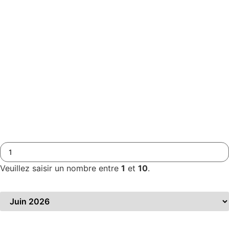
Prénom
*
Adresse mail
*
Téléphone
*
Nombre de participants
*
Veuillez saisir un nombre entre
1
et
10
.
Période souhaitée
*
Précisez votre demande
*