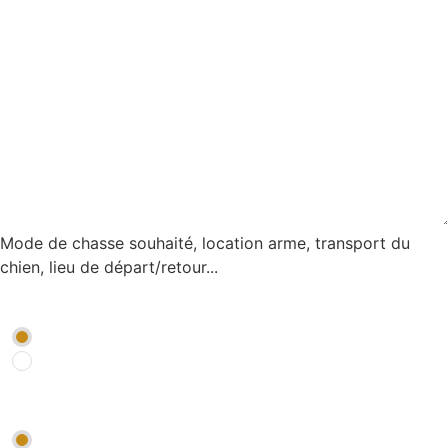
Mode de chasse souhaité, location arme, transport du
chien, lieu de départ/retour...
Je souhaite être rappelé par un conseiller
*
OUI
NON
Je souhaite être abonné à la newsletter Chasse *
*
OUI