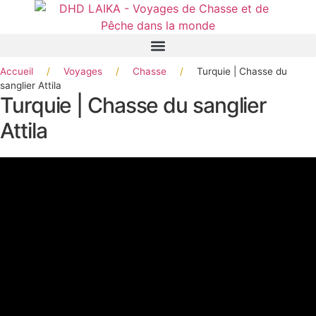
Panneau de gestion des cookies
Accueil
/
Voyages
/
Chasse
/
Turquie | Chasse du
sanglier Attila
Turquie | Chasse du sanglier
Attila