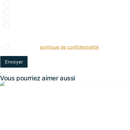
Bouche à oreille
Réseaux sociaux
Presse spécialisée
Salons
RGPD
*
J’accepte la
politique de confidentialité
.
*
Vous pourriez aimer aussi