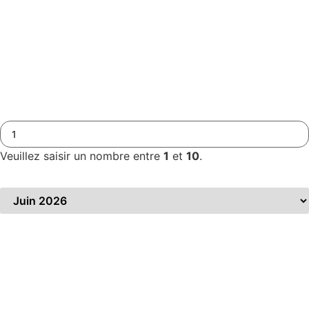
Adresse mail
*
Téléphone
*
Nombre de participants
*
Veuillez saisir un nombre entre
1
et
10
.
Période souhaitée
*
Précisez votre demande
*