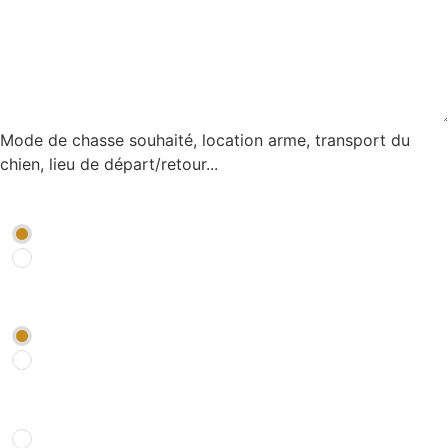
Mode de chasse souhaité, location arme, transport du
chien, lieu de départ/retour...
Je souhaite être rappelé par un conseiller
*
OUI
NON
Je souhaite être abonné à la newsletter Chasse *
*
OUI
NON
Comment nous avez-vous connu ?
*
Recherche internet