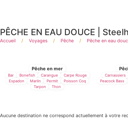
Panneau de gestion des cookies
PÊCHE EN EAU DOUCE | Steel
Accueil
/
Voyages
/
Pêche
/
Pêche en eau dou
Filtre par type de Pêc
Pêche en mer
Pêc
Bar
Bonefish
Carangue
Carpe Rouge
Carnassiers
Espadon
Marlin
Permit
Poisson Coq
Peacock Bass
Tarpon
Thon
Aucune destination ne correspond actuellement à votre re