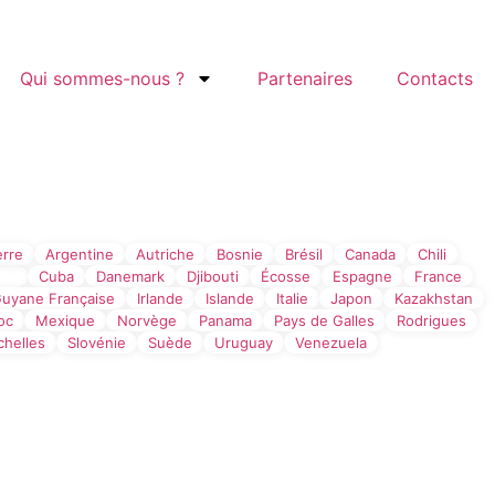
Qui sommes-nous ?
Partenaires
Contacts
Filtre par Pays
erre
Argentine
Autriche
Bosnie
Brésil
Canada
Chili
tie
Cuba
Danemark
Djibouti
Écosse
Espagne
France
uyane Française
Irlande
Islande
Italie
Japon
Kazakhstan
oc
Mexique
Norvège
Panama
Pays de Galles
Rodrigues
chelles
Slovénie
Suède
Uruguay
Venezuela