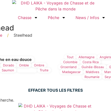
Chasse
Pêche
News / Infos
head
ce
/
Steelhead
he
Tout
Allemagne
Anglet
he en eau douce
Colombie
Costa Rica
Croa
Dorado
Omble
Ombre
Groenland
Guinée-Bissau
G
Saumon
Steelhead
Truite
Madagascar
Maldives
Mar
Roumanie
Sey
EFFACER TOUS LES FILTRES
cherche.