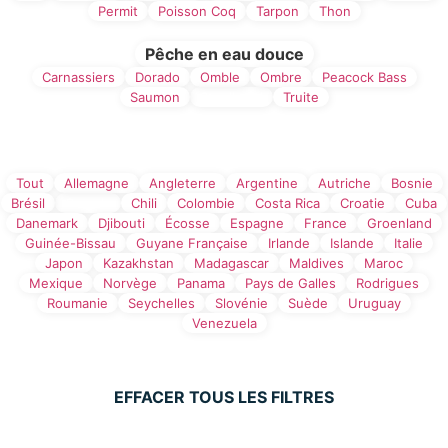
Permit
Poisson Coq
Tarpon
Thon
Pêche en eau douce
Carnassiers
Dorado
Omble
Ombre
Peacock Bass
Saumon
Steelhead
Truite
Filtre par Pays
Tout
Allemagne
Angleterre
Argentine
Autriche
Bosnie
Brésil
Canada
Chili
Colombie
Costa Rica
Croatie
Cuba
Danemark
Djibouti
Écosse
Espagne
France
Groenland
Guinée-Bissau
Guyane Française
Irlande
Islande
Italie
Japon
Kazakhstan
Madagascar
Maldives
Maroc
Mexique
Norvège
Panama
Pays de Galles
Rodrigues
Roumanie
Seychelles
Slovénie
Suède
Uruguay
Venezuela
EFFACER TOUS LES FILTRES