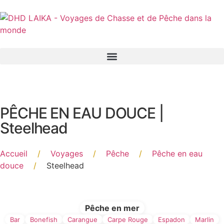
Panneau de gestion des cookies
PÊCHE EN EAU DOUCE |
Steelhead
Accueil
/
Voyages
/
Pêche
/
Pêche en eau
douce
/
Steelhead
Filtre par type de Pêche
Pêche en mer
Bar
Bonefish
Carangue
Carpe Rouge
Espadon
Marlin