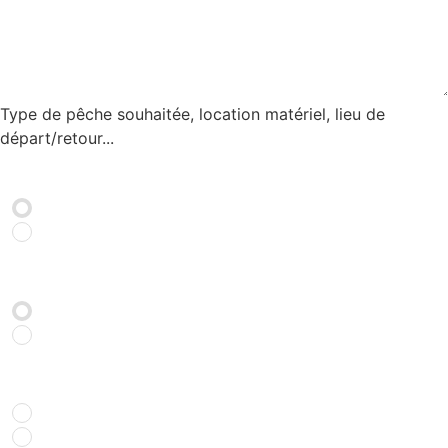
Type de pêche souhaitée, location matériel, lieu de
départ/retour...
Je souhaite être rappelé par un conseiller
*
OUI
NON
Je souhaite être abonné à la newsletter Pêche
*
OUI
NON
Comment nous avez-vous connu ?
*
Recherche internet
Bouche à oreille