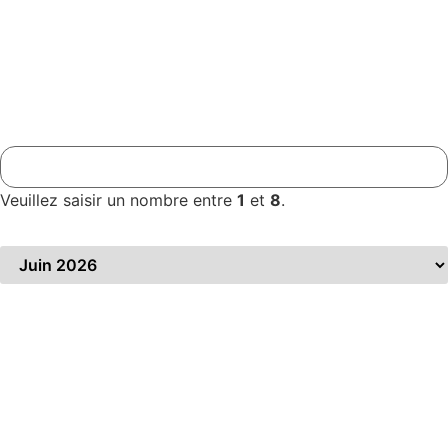
Téléphone
*
Nombre de participants
*
Veuillez saisir un nombre entre
1
et
8
.
Date / Période souhaitée
*
Précisez votre demande
*