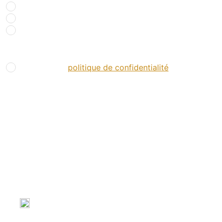
Réseaux sociaux
Presse spécialisée
Salons
RGPD
*
J’accepte la
politique de confidentialité
.
*
Nos partenaires
Ils nous soutiennent
Voir le site web