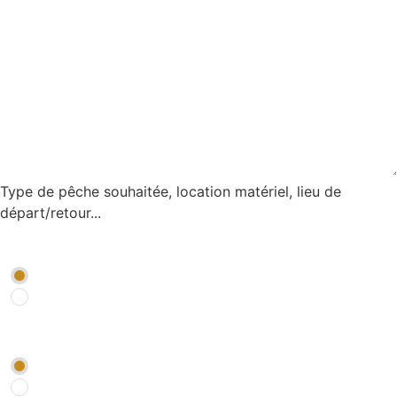
Type de pêche souhaitée, location matériel, lieu de
départ/retour...
Je souhaite être rappelé par un conseiller
*
OUI
NON
Je souhaite être abonné à la newsletter Pêche
*
OUI
NON