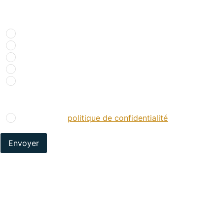
Comment nous avez-vous connu ?
*
Recherche internet
Bouche à oreille
Réseaux sociaux
Presse spécialisée
Salons
RGPD
*
J’accepte la
politique de confidentialité
.
*