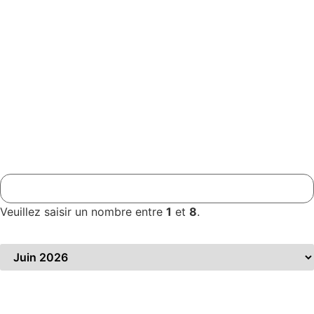
Prénom
*
Votre adresse mail
*
Téléphone
*
Nombre de participants
*
Veuillez saisir un nombre entre
1
et
8
.
Date / Période souhaitée
*
Précisez votre demande
*