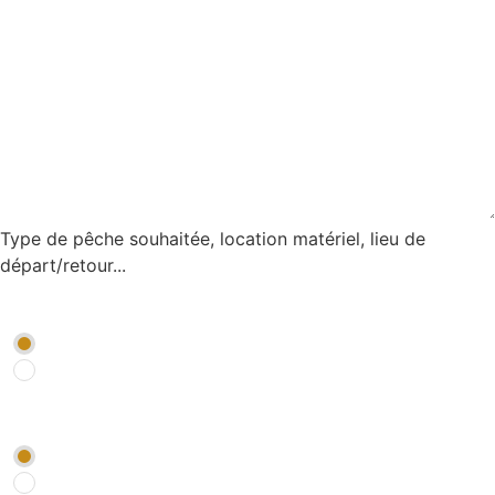
Type de pêche souhaitée, location matériel, lieu de
départ/retour...
Je souhaite être rappelé par un conseiller
*
OUI
NON
Je souhaite être abonné à la newsletter Pêche
*
OUI
NON