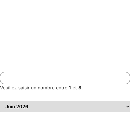
Prénom
*
Votre adresse mail
*
Téléphone
*
Nombre de participants
*
Veuillez saisir un nombre entre
1
et
8
.
Date / Période souhaitée
*
Précisez votre demande
*