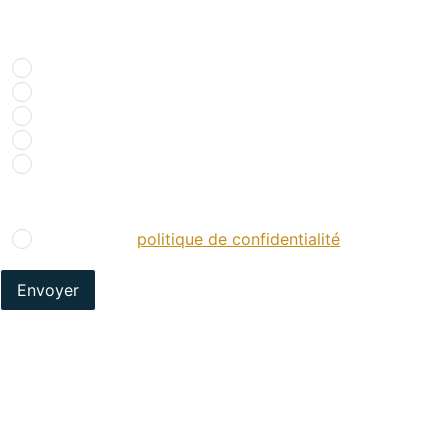
Comment nous avez-vous connu ?
*
Recherche internet
Bouche à oreille
Réseaux sociaux
Presse spécialisée
Salons
RGPD
*
J’accepte la
politique de confidentialité
.
*