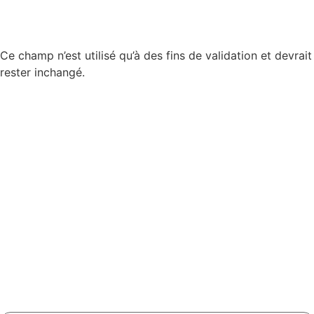
Phone
Ce champ n’est utilisé qu’à des fins de validation et devrait
rester inchangé.
Nom
*
Prénom
*
Adresse mail
*
Téléphone
*
Nombre de participants
*