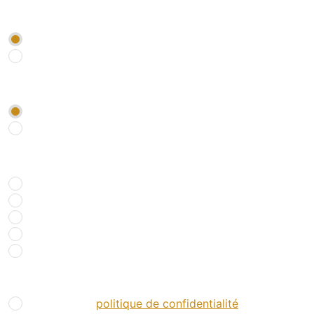
Je souhaite être rappelé par un conseiller
*
OUI
NON
Je souhaite être abonné à la newsletter Chasse *
*
OUI
NON
Comment nous avez-vous connu ?
*
Recherche internet
Bouche à oreille
Réseaux sociaux
Presse spécialisée
Salons
RGPD
*
J’accepte la
politique de confidentialité
.
*