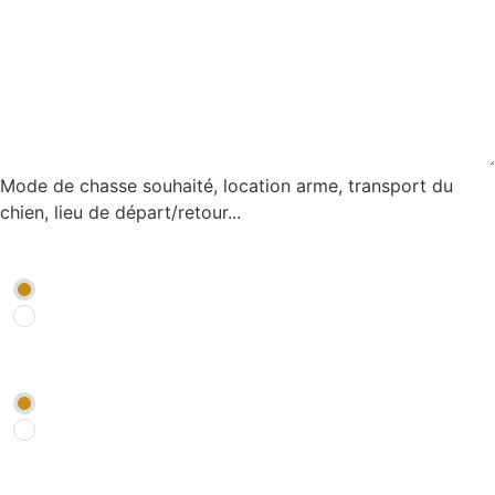
Mode de chasse souhaité, location arme, transport du
chien, lieu de départ/retour...
Je souhaite être rappelé par un conseiller
*
OUI
NON
Je souhaite être abonné à la newsletter Chasse *
*
OUI
NON
Comment nous avez-vous connu ?
*