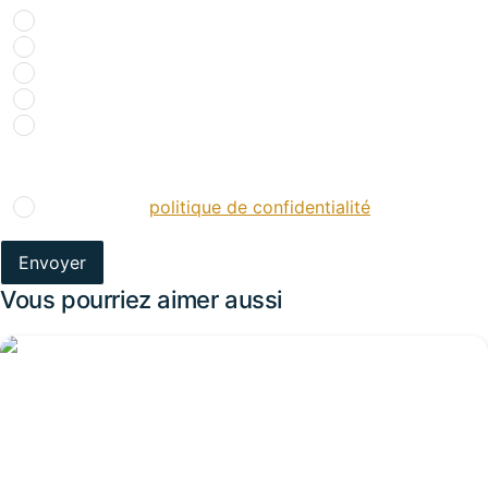
Recherche internet
Bouche à oreille
Réseaux sociaux
Presse spécialisée
Salons
RGPD
*
J’accepte la
politique de confidentialité
.
*
Vous pourriez aimer aussi