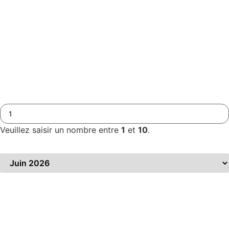
Adresse mail
*
Téléphone
*
Nombre de participants
*
Veuillez saisir un nombre entre
1
et
10
.
Période souhaitée
*
Précisez votre demande
*