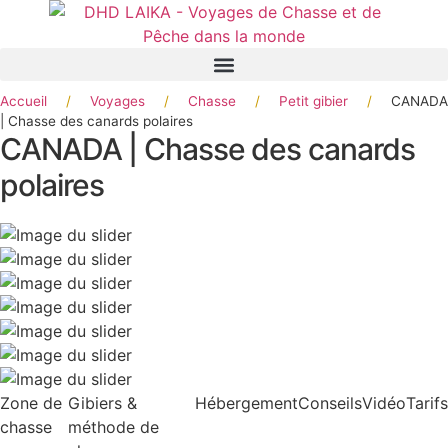
Panneau de gestion des cookies
Accueil
/
Voyages
/
Chasse
/
Petit gibier
/
CANADA
| Chasse des canards polaires
CANADA | Chasse des canards
polaires
Zone de
Gibiers &
Hébergement
Conseils
Vidéo
Tarifs
chasse
méthode de