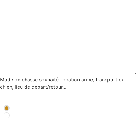
Précisez votre demande
*
Mode de chasse souhaité, location arme, transport du
chien, lieu de départ/retour...
Je souhaite être rappelé par un conseiller
*
OUI
NON
Je souhaite être abonné à la newsletter Chasse *
*