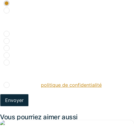
OUI
NON
Comment nous avez-vous connu ?
*
Recherche internet
Bouche à oreille
Réseaux sociaux
Presse spécialisée
Salons
RGPD
*
J’accepte la
politique de confidentialité
.
*
Vous pourriez aimer aussi