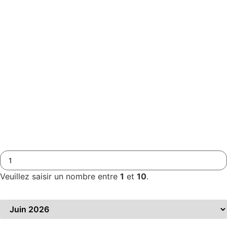
Prénom
*
Adresse mail
*
Téléphone
*
Nombre de participants
*
Veuillez saisir un nombre entre
1
et
10
.
Période souhaitée
*