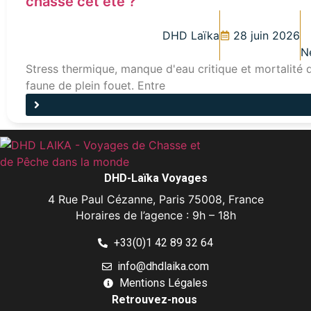
chasse cet été ?
DHD Laïka
28 juin 2026
N
Stress thermique, manque d'eau critique et mortalité de
faune de plein fouet. Entre
DHD-Laïka Voyages
4 Rue Paul Cézanne, Paris 75008, France
Horaires de l’agence : 9h – 18h
+33(0)1 42 89 32 64
info@dhdlaika.com
Mentions Légales
Retrouvez-nous