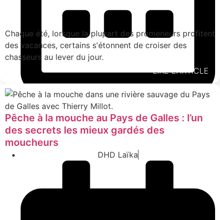
Chaque été, lorsque la plupart des promeneurs profitent
des vacances, certains s'étonnent de croiser des
chasseurs au lever du jour.
LIRE L'ARTICLE
7 juillet 2026
Chasse
,
News Chasse et Pêche
Pêche à la mouche au Pays de Galles : l’un
des secrets les mieux gardés des
moucheurs
DHD Laïka