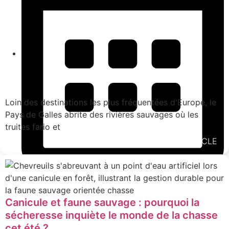
Loin des destinations les plus fréquentées d'Europe, le
Pays de Galles abrite des rivières sauvages où les
truites fario et
LIRE L'ARTICLE
29 juin 2026
News Chasse et Pêche
,
Pêche
Canicule et faune sauvage : pourquoi la
sécheresse inquiète le monde de la chasse
cet été ?