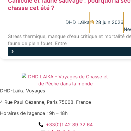
Canicule et faune sauvage : pourquoi la sé
chasse cet été ?
DHD Laïka
28 juin 2026
Ne
Stress thermique, manque d'eau critique et mortalité des
faune de plein fouet. Entre
DHD-Laïka Voyages
4 Rue Paul Cézanne, Paris 75008, France
Horaires de l’agence : 9h – 18h
+33(0)1 42 89 32 64