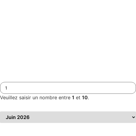
Prénom
*
Adresse mail
*
Téléphone
*
Nombre de participants
*
Veuillez saisir un nombre entre
1
et
10
.
Période souhaitée
*
Précisez votre demande
*