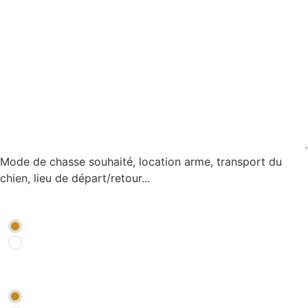
Mode de chasse souhaité, location arme, transport du
chien, lieu de départ/retour...
Je souhaite être rappelé par un conseiller
*
OUI
NON
Je souhaite être abonné à la newsletter Chasse *
*
OUI