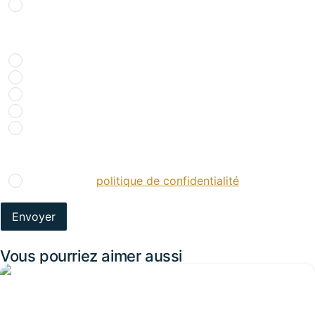
NON
Comment nous avez-vous connu ?
*
Recherche internet
Bouche à oreille
Réseaux sociaux
Presse spécialisée
Salons
RGPD
*
J’accepte la
politique de confidentialité
.
*
Vous pourriez aimer aussi