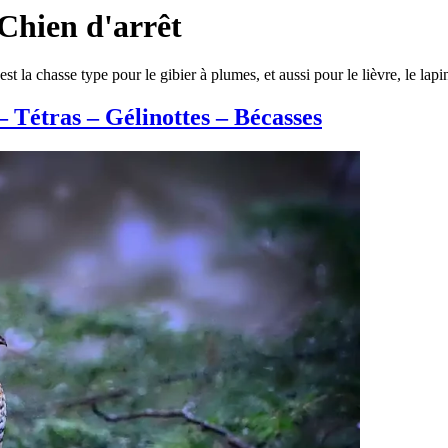
 Chien d'arrêt
st la chasse type pour le gibier à plumes, et aussi pour le lièvre, le lapi
– Tétras – Gélinottes – Bécasses